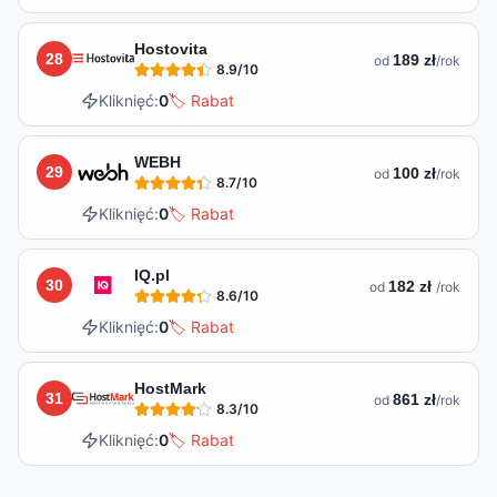
Hostovita
28
189 zł
od
/rok
8.9
/10
Kliknięć:
0
🏷️ Rabat
WEBH
29
100 zł
od
/rok
8.7
/10
Kliknięć:
0
🏷️ Rabat
IQ.pl
30
182 zł
od
/rok
8.6
/10
Kliknięć:
0
🏷️ Rabat
HostMark
31
861 zł
od
/rok
8.3
/10
Kliknięć:
0
🏷️ Rabat