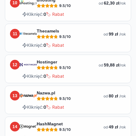
10
62,30 zł
od
/rok
9.5
/10
Kliknięć:
0
🏷️ Rabat
Thecamels
11
99 zł
od
/rok
9.5
/10
Kliknięć:
0
🏷️ Rabat
Hostinger
12
59,88 zł
od
/rok
9.5
/10
Kliknięć:
0
🏷️ Rabat
Nazwa.pl
13
80 zł
od
/rok
9.5
/10
Kliknięć:
0
🏷️ Rabat
HashMagnet
14
49 zł
od
/rok
9.5
/10