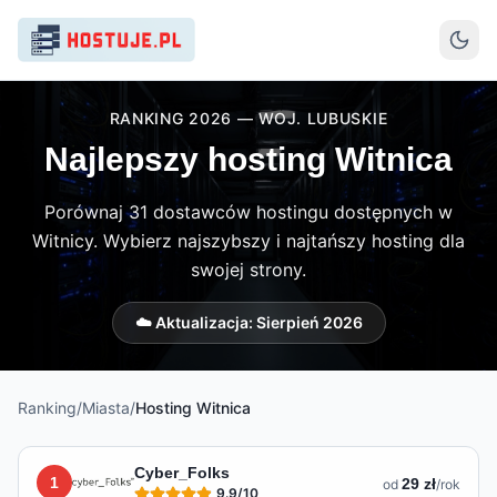
RANKING 2026 — WOJ. LUBUSKIE
Najlepszy hosting Witnica
Porównaj 31 dostawców hostingu dostępnych w
Witnicy. Wybierz najszybszy i najtańszy hosting dla
swojej strony.
☁️ Aktualizacja:
Sierpień 2026
Ranking
/
Miasta
/
Hosting
Witnica
Lista hostingów dostępnych w
Witnicy
Cyber_Folks
1
29 zł
od
/rok
9.9
/10