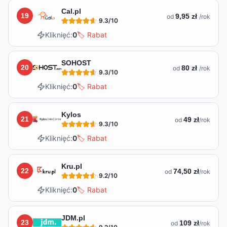
Cal.pl
19
9,95 zł
od
/rok
9.3
/10
Kliknięć:
0
🏷️ Rabat
SOHOST
20
80 zł
od
/rok
9.3
/10
Kliknięć:
0
🏷️ Rabat
Kylos
21
49 zł
od
/rok
9.3
/10
Kliknięć:
0
🏷️ Rabat
Kru.pl
22
74,50 zł
od
/rok
9.2
/10
Kliknięć:
0
🏷️ Rabat
JDM.pl
23
109 zł
od
/rok