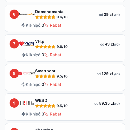
Domenomania
6
39 zł
od
/rok
9.6
/10
Kliknięć:
0
🏷️ Rabat
VH.pl
7
49 zł
od
/rok
9.6
/10
Kliknięć:
0
🏷️ Rabat
Smarthost
8
129 zł
od
/rok
9.5
/10
Kliknięć:
0
🏷️ Rabat
WEBD
9
89,35 zł
od
/rok
9.5
/10
Kliknięć:
0
🏷️ Rabat
dhosting