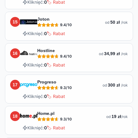
Kliknięć:
0
🏷️ Rabat
Joton
15
50 zł
od
/rok
9.4
/10
Kliknięć:
0
🏷️ Rabat
Hostline
16
34,99 zł
od
/rok
9.4
/10
Kliknięć:
0
🏷️ Rabat
Progreso
17
300 zł
od
/rok
9.3
/10
Kliknięć:
0
🏷️ Rabat
Home.pl
18
19 zł
od
/rok
9.3
/10
Kliknięć:
0
🏷️ Rabat