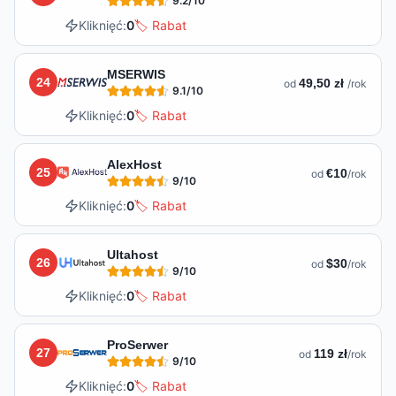
9.2
/10
Kliknięć:
0
🏷️ Rabat
MSERWIS
24
49,50 zł
od
/rok
9.1
/10
Kliknięć:
0
🏷️ Rabat
AlexHost
25
€10
od
/rok
9
/10
Kliknięć:
0
🏷️ Rabat
Ultahost
26
$30
od
/rok
9
/10
Kliknięć:
0
🏷️ Rabat
ProSerwer
27
119 zł
od
/rok
9
/10
Kliknięć:
0
🏷️ Rabat