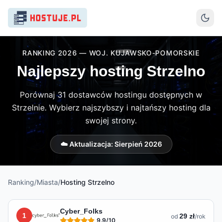
RANKING 2026 — WOJ. KUJAWSKO-POMORSKIE
Najlepszy hosting Strzelno
Porównaj 31 dostawców hostingu dostępnych w
Strzelnie. Wybierz najszybszy i najtańszy hosting dla
swojej strony.
☁️ Aktualizacja:
Sierpień 2026
Ranking
/
Miasta
/
Hosting
Strzelno
Lista hostingów dostępnych w
Strzelnie
Cyber_Folks
1
29 zł
od
/rok
9.9
/10