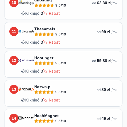
10
62,30 zł
od
/rok
9.5
/10
Kliknięć:
0
🏷️ Rabat
Thecamels
11
99 zł
od
/rok
9.5
/10
Kliknięć:
0
🏷️ Rabat
Hostinger
12
59,88 zł
od
/rok
9.5
/10
Kliknięć:
0
🏷️ Rabat
Nazwa.pl
13
80 zł
od
/rok
9.5
/10
Kliknięć:
0
🏷️ Rabat
HashMagnet
14
49 zł
od
/rok
9.5
/10