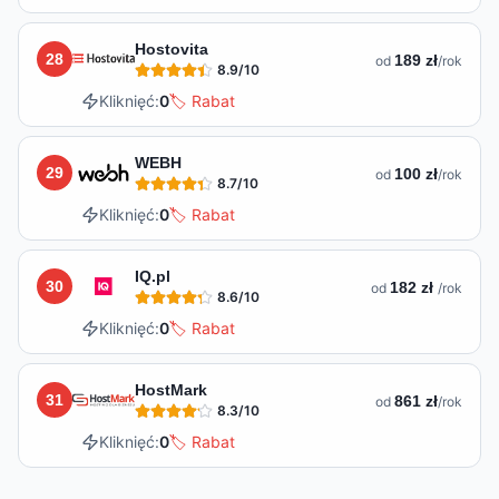
Hostovita
28
189 zł
od
/rok
8.9
/10
Kliknięć:
0
🏷️ Rabat
WEBH
29
100 zł
od
/rok
8.7
/10
Kliknięć:
0
🏷️ Rabat
IQ.pl
30
182 zł
od
/rok
8.6
/10
Kliknięć:
0
🏷️ Rabat
HostMark
31
861 zł
od
/rok
8.3
/10
Kliknięć:
0
🏷️ Rabat