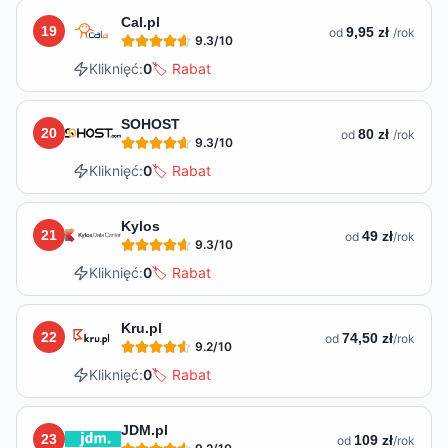
Cal.pl
19
9,95 zł
od
/rok
9.3
/10
Kliknięć:
0
🏷️ Rabat
SOHOST
20
80 zł
od
/rok
9.3
/10
Kliknięć:
0
🏷️ Rabat
Kylos
21
49 zł
od
/rok
9.3
/10
Kliknięć:
0
🏷️ Rabat
Kru.pl
22
74,50 zł
od
/rok
9.2
/10
Kliknięć:
0
🏷️ Rabat
JDM.pl
23
109 zł
od
/rok