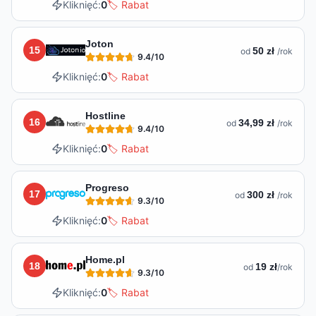
Kliknięć:
0
🏷️ Rabat
Joton
15
50 zł
od
/rok
9.4
/10
Kliknięć:
0
🏷️ Rabat
Hostline
16
34,99 zł
od
/rok
9.4
/10
Kliknięć:
0
🏷️ Rabat
Progreso
17
300 zł
od
/rok
9.3
/10
Kliknięć:
0
🏷️ Rabat
Home.pl
18
19 zł
od
/rok
9.3
/10
Kliknięć:
0
🏷️ Rabat