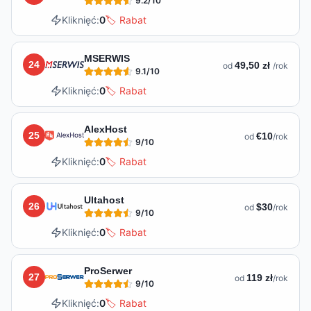
9.2
/10
Kliknięć:
0
🏷️ Rabat
MSERWIS
24
49,50 zł
od
/rok
9.1
/10
Kliknięć:
0
🏷️ Rabat
AlexHost
25
€10
od
/rok
9
/10
Kliknięć:
0
🏷️ Rabat
Ultahost
26
$30
od
/rok
9
/10
Kliknięć:
0
🏷️ Rabat
ProSerwer
27
119 zł
od
/rok
9
/10
Kliknięć:
0
🏷️ Rabat