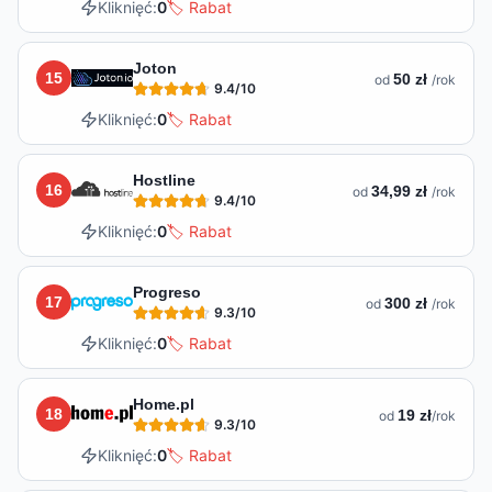
Kliknięć:
0
🏷️ Rabat
Joton
15
50 zł
od
/rok
9.4
/10
Kliknięć:
0
🏷️ Rabat
Hostline
16
34,99 zł
od
/rok
9.4
/10
Kliknięć:
0
🏷️ Rabat
Progreso
17
300 zł
od
/rok
9.3
/10
Kliknięć:
0
🏷️ Rabat
Home.pl
18
19 zł
od
/rok
9.3
/10
Kliknięć:
0
🏷️ Rabat