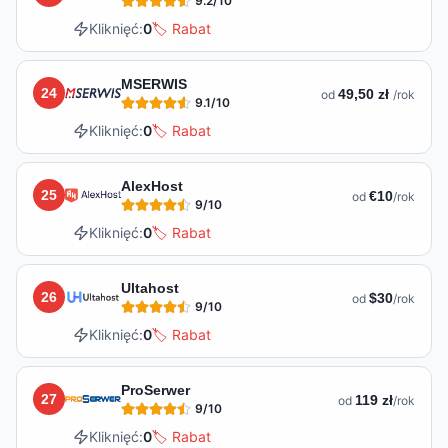
9.2
/10
Kliknięć:
0
🏷️ Rabat
MSERWIS
24
49,50 zł
od
/rok
9.1
/10
Kliknięć:
0
🏷️ Rabat
AlexHost
25
€10
od
/rok
9
/10
Kliknięć:
0
🏷️ Rabat
Ultahost
26
$30
od
/rok
9
/10
Kliknięć:
0
🏷️ Rabat
ProSerwer
27
119 zł
od
/rok
9
/10
Kliknięć:
0
🏷️ Rabat