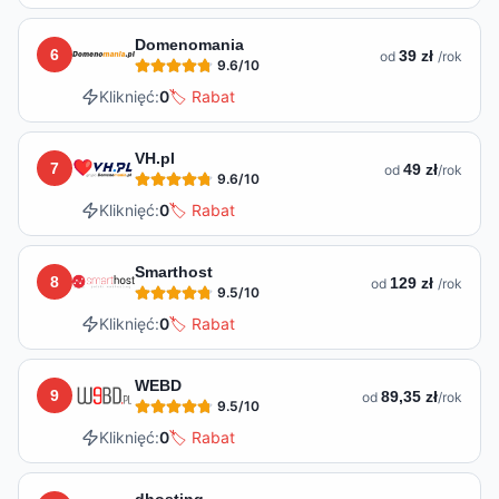
Domenomania
6
39 zł
od
/rok
9.6
/10
Kliknięć:
0
🏷️ Rabat
VH.pl
7
49 zł
od
/rok
9.6
/10
Kliknięć:
0
🏷️ Rabat
Smarthost
8
129 zł
od
/rok
9.5
/10
Kliknięć:
0
🏷️ Rabat
WEBD
9
89,35 zł
od
/rok
9.5
/10
Kliknięć:
0
🏷️ Rabat
dhosting