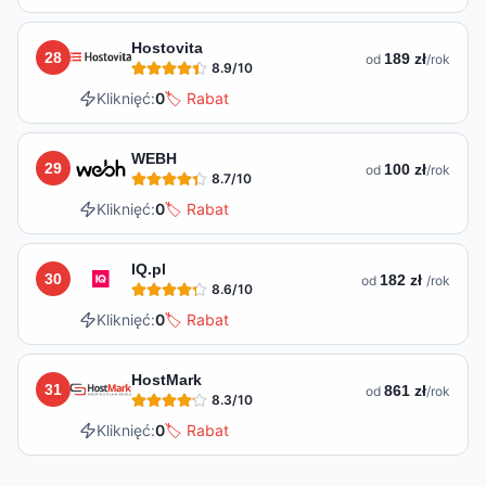
Hostovita
28
189 zł
od
/rok
8.9
/10
Kliknięć:
0
🏷️ Rabat
WEBH
29
100 zł
od
/rok
8.7
/10
Kliknięć:
0
🏷️ Rabat
IQ.pl
30
182 zł
od
/rok
8.6
/10
Kliknięć:
0
🏷️ Rabat
HostMark
31
861 zł
od
/rok
8.3
/10
Kliknięć:
0
🏷️ Rabat