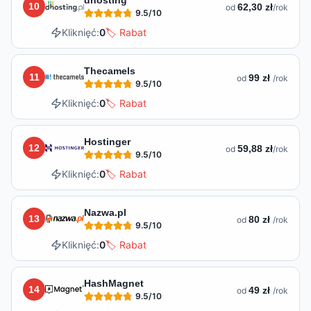
10
62,30 zł
od
/rok
9.5
/10
Kliknięć:
0
🏷️ Rabat
Thecamels
11
99 zł
od
/rok
9.5
/10
Kliknięć:
0
🏷️ Rabat
Hostinger
12
59,88 zł
od
/rok
9.5
/10
Kliknięć:
0
🏷️ Rabat
Nazwa.pl
13
80 zł
od
/rok
9.5
/10
Kliknięć:
0
🏷️ Rabat
HashMagnet
14
49 zł
od
/rok
9.5
/10