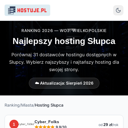
RANKING 2026 — WOJ. WIELKOPOLSKIE
Najlepszy hosting Słupca
Porównaj 31 dostawców hostingu dostępnych w
Słupcy. Wybierz najszybszy i najtańszy hosting dla
swojej strony.
☁️ Aktualizacja:
Sierpień 2026
Ranking
/
Miasta
/
Hosting
Słupca
Lista hostingów dostępnych w
Słupcy
Cyber_Folks
1
29 zł
od
/rok
9.9
/10