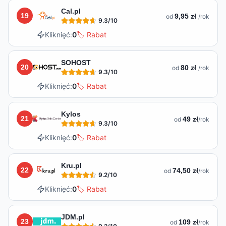
Cal.pl
19
9,95 zł
od
/rok
9.3
/10
Kliknięć:
0
🏷️ Rabat
SOHOST
20
80 zł
od
/rok
9.3
/10
Kliknięć:
0
🏷️ Rabat
Kylos
21
49 zł
od
/rok
9.3
/10
Kliknięć:
0
🏷️ Rabat
Kru.pl
22
74,50 zł
od
/rok
9.2
/10
Kliknięć:
0
🏷️ Rabat
JDM.pl
23
109 zł
od
/rok