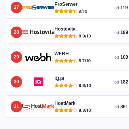
ProSerwer
27
od
119 
9
/10
Hostovita
28
od
189 
8.9
/10
WEBH
29
od
100 
8.7
/10
IQ.pl
30
od
182
8.6
/10
HostMark
31
od
861 
8.3
/10