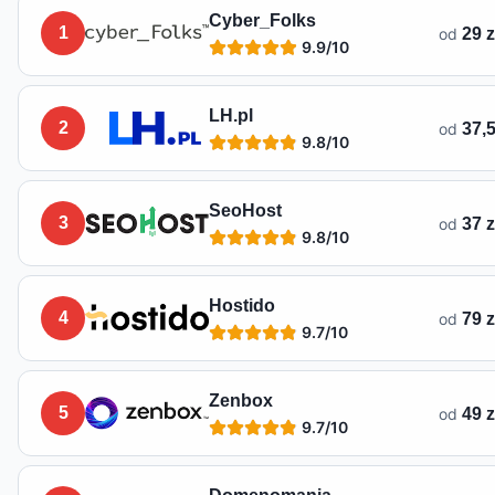
Lista hostingów dostępnych w
Sędziszowie
Cyber_Folks
1
od
29 z
9.9
/10
LH.pl
2
od
37,5
9.8
/10
SeoHost
3
od
37 z
9.8
/10
Hostido
4
od
79 z
9.7
/10
Zenbox
5
od
49 z
9.7
/10