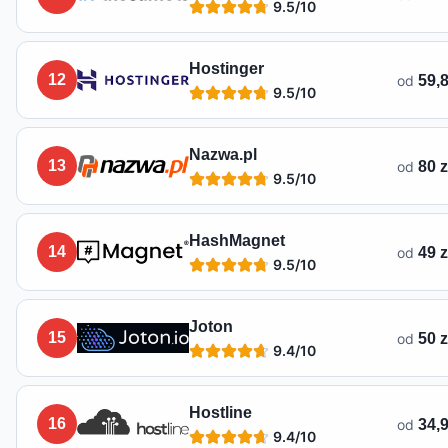
9.5
/10
Hostinger
12
od
59,8
9.5
/10
Nazwa.pl
13
od
80 
9.5
/10
HashMagnet
14
od
49 
9.5
/10
Joton
15
od
50 
9.4
/10
Hostline
16
od
34,9
9.4
/10