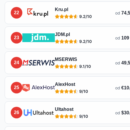
Kru.pl
22
od
74,5
9.2
/10
JDM.pl
23
od
109 
9.2
/10
MSERWIS
24
od
49,5
9.1
/10
AlexHost
25
od
€10
9
/10
Ultahost
26
od
$30
9
/10