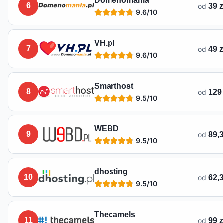
Domenomania
6
od
39 
9.6
/10
VH.pl
7
od
49 z
9.6
/10
Smarthost
8
od
129
9.5
/10
WEBD
9
od
89,3
9.5
/10
dhosting
10
od
62,3
9.5
/10
Thecamels
11
od
99 