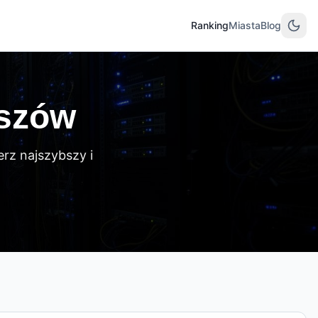
Ranking
Miasta
Blog
iszów
rz najszybszy i