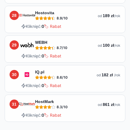
Hostovita
28
189 zł
od
/rok
8.9
/10
Kliknięć:
0
🏷️ Rabat
WEBH
29
100 zł
od
/rok
8.7
/10
Kliknięć:
0
🏷️ Rabat
IQ.pl
30
182 zł
od
/rok
8.6
/10
Kliknięć:
0
🏷️ Rabat
HostMark
31
861 zł
od
/rok
8.3
/10
Kliknięć:
0
🏷️ Rabat