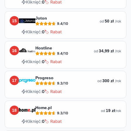
Kliknięć:
0
🏷️ Rabat
Joton
15
50 zł
od
/rok
9.4
/10
Kliknięć:
0
🏷️ Rabat
Hostline
16
34,99 zł
od
/rok
9.4
/10
Kliknięć:
0
🏷️ Rabat
Progreso
17
300 zł
od
/rok
9.3
/10
Kliknięć:
0
🏷️ Rabat
Home.pl
18
19 zł
od
/rok
9.3
/10
Kliknięć:
0
🏷️ Rabat