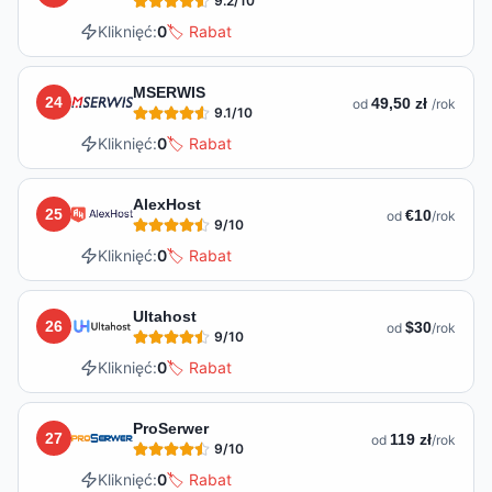
9.2
/10
Kliknięć:
0
🏷️ Rabat
MSERWIS
24
49,50 zł
od
/rok
9.1
/10
Kliknięć:
0
🏷️ Rabat
AlexHost
25
€10
od
/rok
9
/10
Kliknięć:
0
🏷️ Rabat
Ultahost
26
$30
od
/rok
9
/10
Kliknięć:
0
🏷️ Rabat
ProSerwer
27
119 zł
od
/rok
9
/10
Kliknięć:
0
🏷️ Rabat