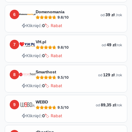
Domenomania
6
39 zł
od
/rok
9.6
/10
Kliknięć:
0
🏷️ Rabat
VH.pl
7
49 zł
od
/rok
9.6
/10
Kliknięć:
0
🏷️ Rabat
Smarthost
8
129 zł
od
/rok
9.5
/10
Kliknięć:
0
🏷️ Rabat
WEBD
9
89,35 zł
od
/rok
9.5
/10
Kliknięć:
0
🏷️ Rabat
dhosting