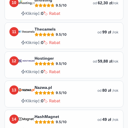
10
62,30 zł
od
/rok
9.5
/10
Kliknięć:
0
🏷️ Rabat
Thecamels
11
99 zł
od
/rok
9.5
/10
Kliknięć:
0
🏷️ Rabat
Hostinger
12
59,88 zł
od
/rok
9.5
/10
Kliknięć:
0
🏷️ Rabat
Nazwa.pl
13
80 zł
od
/rok
9.5
/10
Kliknięć:
0
🏷️ Rabat
HashMagnet
14
49 zł
od
/rok
9.5
/10