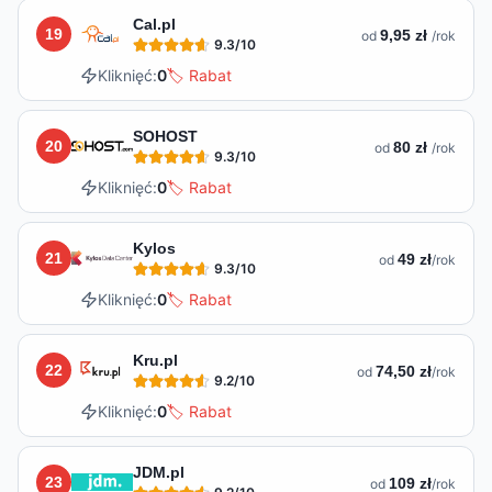
Cal.pl
19
9,95 zł
od
/rok
9.3
/10
Kliknięć:
0
🏷️ Rabat
SOHOST
20
80 zł
od
/rok
9.3
/10
Kliknięć:
0
🏷️ Rabat
Kylos
21
49 zł
od
/rok
9.3
/10
Kliknięć:
0
🏷️ Rabat
Kru.pl
22
74,50 zł
od
/rok
9.2
/10
Kliknięć:
0
🏷️ Rabat
JDM.pl
23
109 zł
od
/rok