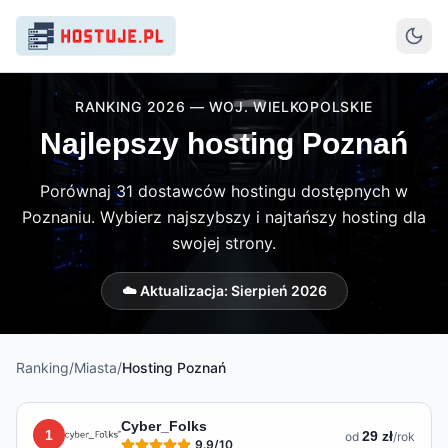
RANKING 2026 — WOJ. WIELKOPOLSKIE
Najlepszy hosting Poznań
Porównaj 31 dostawców hostingu dostępnych w
Poznaniu. Wybierz najszybszy i najtańszy hosting dla
swojej strony.
☁️ Aktualizacja:
Sierpień 2026
Ranking
/
Miasta
/
Hosting
Poznań
Lista hostingów dostępnych w
Poznaniu
Cyber_Folks
1
29 zł
od
/rok
9.9
/10