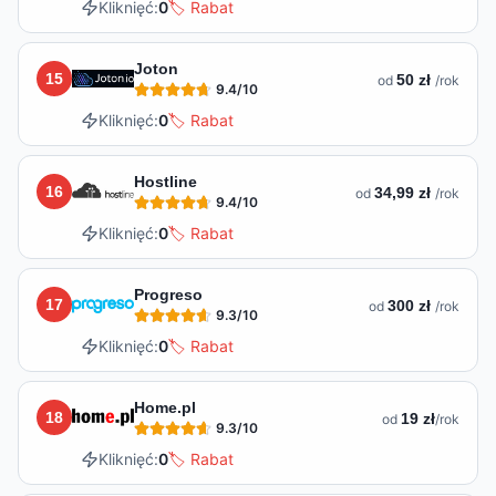
Kliknięć:
0
🏷️ Rabat
Joton
15
50 zł
od
/rok
9.4
/10
Kliknięć:
0
🏷️ Rabat
Hostline
16
34,99 zł
od
/rok
9.4
/10
Kliknięć:
0
🏷️ Rabat
Progreso
17
300 zł
od
/rok
9.3
/10
Kliknięć:
0
🏷️ Rabat
Home.pl
18
19 zł
od
/rok
9.3
/10
Kliknięć:
0
🏷️ Rabat