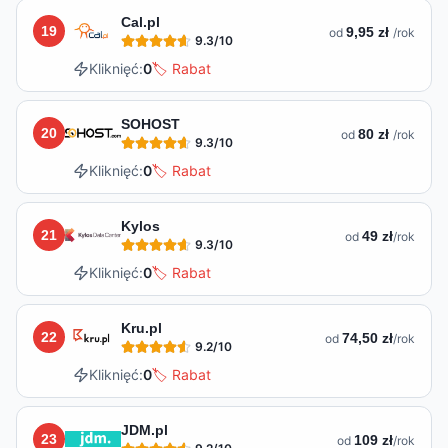
Cal.pl
19
9,95 zł
od
/rok
9.3
/10
Kliknięć:
0
🏷️ Rabat
SOHOST
20
80 zł
od
/rok
9.3
/10
Kliknięć:
0
🏷️ Rabat
Kylos
21
49 zł
od
/rok
9.3
/10
Kliknięć:
0
🏷️ Rabat
Kru.pl
22
74,50 zł
od
/rok
9.2
/10
Kliknięć:
0
🏷️ Rabat
JDM.pl
23
109 zł
od
/rok