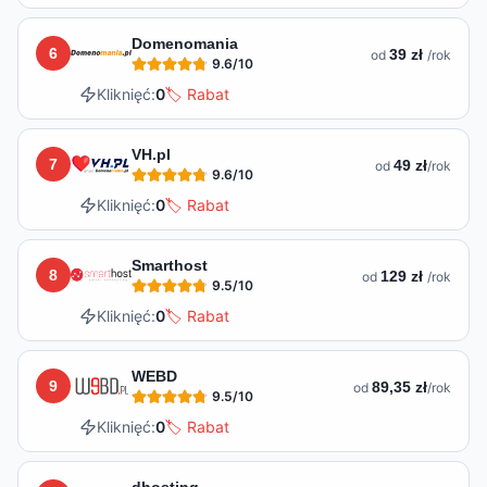
Domenomania
6
39 zł
od
/rok
9.6
/10
Kliknięć:
0
🏷️ Rabat
VH.pl
7
49 zł
od
/rok
9.6
/10
Kliknięć:
0
🏷️ Rabat
Smarthost
8
129 zł
od
/rok
9.5
/10
Kliknięć:
0
🏷️ Rabat
WEBD
9
89,35 zł
od
/rok
9.5
/10
Kliknięć:
0
🏷️ Rabat
dhosting