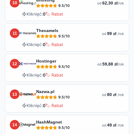
10
62,30 zł
od
/rok
9.5
/10
Kliknięć:
0
🏷️ Rabat
Thecamels
11
99 zł
od
/rok
9.5
/10
Kliknięć:
0
🏷️ Rabat
Hostinger
12
59,88 zł
od
/rok
9.5
/10
Kliknięć:
0
🏷️ Rabat
Nazwa.pl
13
80 zł
od
/rok
9.5
/10
Kliknięć:
0
🏷️ Rabat
HashMagnet
14
49 zł
od
/rok
9.5
/10