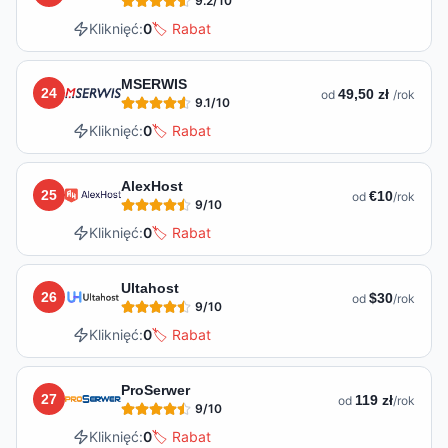
9.2
/10
Kliknięć:
0
🏷️ Rabat
MSERWIS
24
49,50 zł
od
/rok
9.1
/10
Kliknięć:
0
🏷️ Rabat
AlexHost
25
€10
od
/rok
9
/10
Kliknięć:
0
🏷️ Rabat
Ultahost
26
$30
od
/rok
9
/10
Kliknięć:
0
🏷️ Rabat
ProSerwer
27
119 zł
od
/rok
9
/10
Kliknięć:
0
🏷️ Rabat