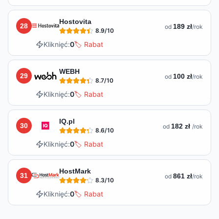
Hostovita
28
189 zł
od
/rok
8.9
/10
Kliknięć:
0
🏷️ Rabat
WEBH
29
100 zł
od
/rok
8.7
/10
Kliknięć:
0
🏷️ Rabat
IQ.pl
30
182 zł
od
/rok
8.6
/10
Kliknięć:
0
🏷️ Rabat
HostMark
31
861 zł
od
/rok
8.3
/10
Kliknięć:
0
🏷️ Rabat