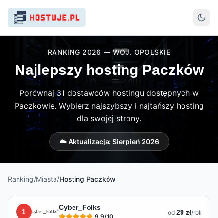
RANKING 2026 — WOJ. OPOLSKIE
Najlepszy hosting Paczków
Porównaj 31 dostawców hostingu dostępnych w
Paczkowie. Wybierz najszybszy i najtańszy hosting
dla swojej strony.
☁️ Aktualizacja:
Sierpień 2026
Ranking
/
Miasta
/
Hosting
Paczków
Lista hostingów dostępnych w
Paczkowie
Cyber_Folks
1
29 zł
od
/rok
9.9
/10