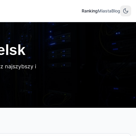
Ranking
Miasta
Blog
elsk
 najszybszy i