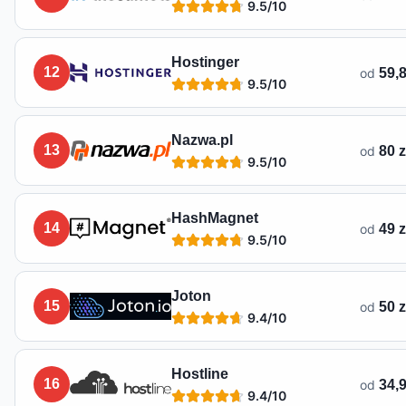
9.5
/10
Hostinger
12
od
59,8
9.5
/10
Nazwa.pl
13
od
80 
9.5
/10
HashMagnet
14
od
49 
9.5
/10
Joton
15
od
50 
9.4
/10
Hostline
16
od
34,9
9.4
/10