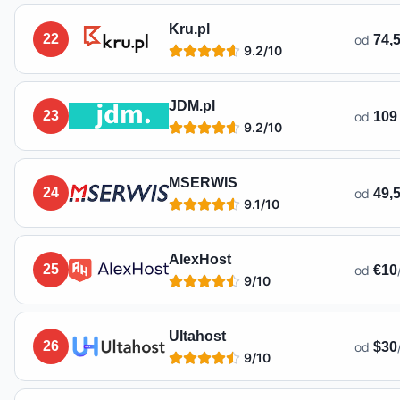
Kru.pl
22
od
74,5
9.2
/10
JDM.pl
23
od
109 
9.2
/10
MSERWIS
24
od
49,5
9.1
/10
AlexHost
25
od
€10
9
/10
Ultahost
26
od
$30
9
/10