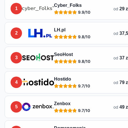
Lista hostingów dostępnych w
Nasielsku
Cyber_Folks
1
od
29 z
9.9
/10
LH.pl
2
od
37,5
9.8
/10
SeoHost
3
od
37 z
9.8
/10
Hostido
4
od
79 z
9.7
/10
Zenbox
5
od
49 z
9.7
/10