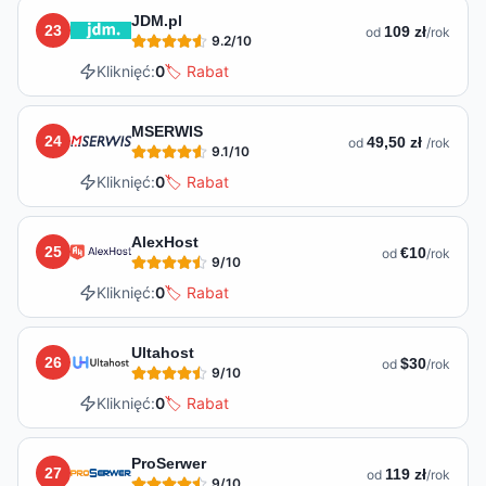
JDM.pl
23
109 zł
od
/rok
9.2
/10
Kliknięć:
0
🏷️ Rabat
MSERWIS
24
49,50 zł
od
/rok
9.1
/10
Kliknięć:
0
🏷️ Rabat
AlexHost
25
€10
od
/rok
9
/10
Kliknięć:
0
🏷️ Rabat
Ultahost
26
$30
od
/rok
9
/10
Kliknięć:
0
🏷️ Rabat
ProSerwer
27
119 zł
od
/rok
9
/10