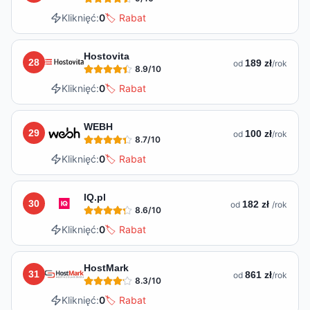
Kliknięć:
0
🏷️ Rabat
Hostovita
28
189 zł
od
/rok
8.9
/10
Kliknięć:
0
🏷️ Rabat
WEBH
29
100 zł
od
/rok
8.7
/10
Kliknięć:
0
🏷️ Rabat
IQ.pl
30
182 zł
od
/rok
8.6
/10
Kliknięć:
0
🏷️ Rabat
HostMark
31
861 zł
od
/rok
8.3
/10
Kliknięć:
0
🏷️ Rabat