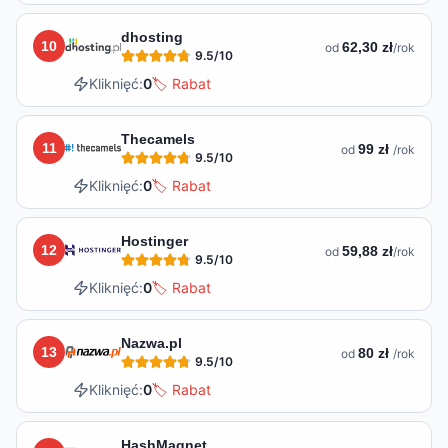
dhosting
10
62,30 zł
od
/rok
9.5
/10
Kliknięć:
0
🏷️ Rabat
Thecamels
11
99 zł
od
/rok
9.5
/10
Kliknięć:
0
🏷️ Rabat
Hostinger
12
59,88 zł
od
/rok
9.5
/10
Kliknięć:
0
🏷️ Rabat
Nazwa.pl
13
80 zł
od
/rok
9.5
/10
Kliknięć:
0
🏷️ Rabat
HashMagnet