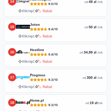
14
49 zł
od
/rok
9.5
/10
Kliknięć:
0
🏷️ Rabat
Joton
15
50 zł
od
/rok
9.4
/10
Kliknięć:
0
🏷️ Rabat
Hostline
16
34,99 zł
od
/rok
9.4
/10
Kliknięć:
0
🏷️ Rabat
Progreso
17
300 zł
od
/rok
9.3
/10
Kliknięć:
0
🏷️ Rabat
Home.pl
18
19 zł
od
/rok
9.3
/10