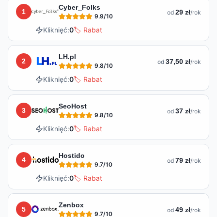
Lista hostingów dostępnych w
Mszana Dolna
Cyber_Folks
1
29 zł
od
/rok
9.9
/10
Kliknięć:
0
🏷️ Rabat
LH.pl
2
37,50 zł
od
/rok
9.8
/10
Kliknięć:
0
🏷️ Rabat
SeoHost
3
37 zł
od
/rok
9.8
/10
Kliknięć:
0
🏷️ Rabat
Hostido
4
79 zł
od
/rok
9.7
/10
Kliknięć:
0
🏷️ Rabat
Zenbox
5
49 zł
od
/rok
9.7
/10