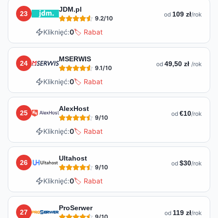
JDM.pl
23
109 zł
od
/rok
9.2
/10
Kliknięć:
0
🏷️ Rabat
MSERWIS
24
49,50 zł
od
/rok
9.1
/10
Kliknięć:
0
🏷️ Rabat
AlexHost
25
€10
od
/rok
9
/10
Kliknięć:
0
🏷️ Rabat
Ultahost
26
$30
od
/rok
9
/10
Kliknięć:
0
🏷️ Rabat
ProSerwer
27
119 zł
od
/rok
9
/10