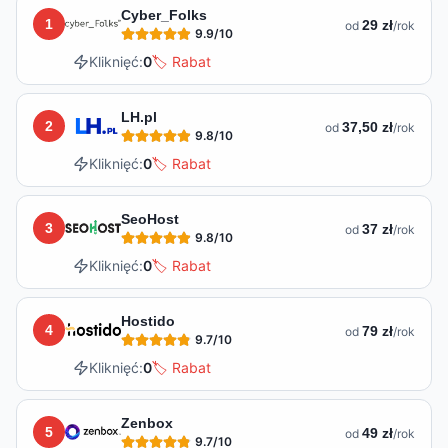
Lista hostingów dostępnych w
Międzyrzeczu
Cyber_Folks
1
29 zł
od
/rok
9.9
/10
Kliknięć:
0
🏷️ Rabat
LH.pl
2
37,50 zł
od
/rok
9.8
/10
Kliknięć:
0
🏷️ Rabat
SeoHost
3
37 zł
od
/rok
9.8
/10
Kliknięć:
0
🏷️ Rabat
Hostido
4
79 zł
od
/rok
9.7
/10
Kliknięć:
0
🏷️ Rabat
Zenbox
5
49 zł
od
/rok
9.7
/10