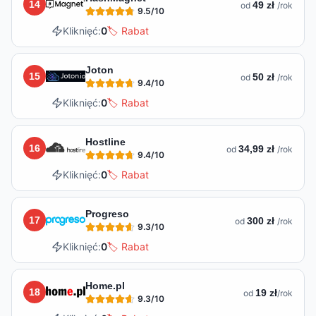
14
49 zł
od
/rok
9.5
/10
Kliknięć:
0
🏷️ Rabat
Joton
15
50 zł
od
/rok
9.4
/10
Kliknięć:
0
🏷️ Rabat
Hostline
16
34,99 zł
od
/rok
9.4
/10
Kliknięć:
0
🏷️ Rabat
Progreso
17
300 zł
od
/rok
9.3
/10
Kliknięć:
0
🏷️ Rabat
Home.pl
18
19 zł
od
/rok
9.3
/10