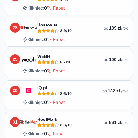
Kliknięć:
0
🏷️ Rabat
Hostovita
28
189 zł
od
/rok
8.9
/10
Kliknięć:
0
🏷️ Rabat
WEBH
29
100 zł
od
/rok
8.7
/10
Kliknięć:
0
🏷️ Rabat
IQ.pl
30
182 zł
od
/rok
8.6
/10
Kliknięć:
0
🏷️ Rabat
HostMark
31
861 zł
od
/rok
8.3
/10
Kliknięć:
0
🏷️ Rabat