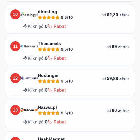
dhosting
10
62,30 zł
od
/rok
9.5
/10
Kliknięć:
0
🏷️ Rabat
Thecamels
11
99 zł
od
/rok
9.5
/10
Kliknięć:
0
🏷️ Rabat
Hostinger
12
59,88 zł
od
/rok
9.5
/10
Kliknięć:
0
🏷️ Rabat
Nazwa.pl
13
80 zł
od
/rok
9.5
/10
Kliknięć:
0
🏷️ Rabat
HashMagnet