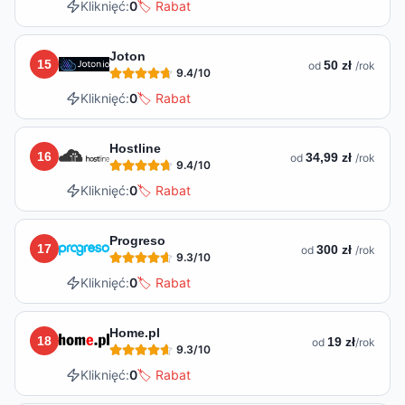
Kliknięć:
0
🏷️ Rabat
Joton
15
50 zł
od
/rok
9.4
/10
Kliknięć:
0
🏷️ Rabat
Hostline
16
34,99 zł
od
/rok
9.4
/10
Kliknięć:
0
🏷️ Rabat
Progreso
17
300 zł
od
/rok
9.3
/10
Kliknięć:
0
🏷️ Rabat
Home.pl
18
19 zł
od
/rok
9.3
/10
Kliknięć:
0
🏷️ Rabat