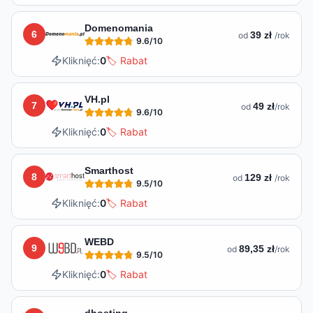
Domenomania
6
39 zł
od
/rok
9.6
/10
Kliknięć:
0
🏷️ Rabat
VH.pl
7
49 zł
od
/rok
9.6
/10
Kliknięć:
0
🏷️ Rabat
Smarthost
8
129 zł
od
/rok
9.5
/10
Kliknięć:
0
🏷️ Rabat
WEBD
9
89,35 zł
od
/rok
9.5
/10
Kliknięć:
0
🏷️ Rabat
dhosting