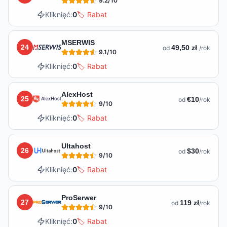
9.2
/10
Kliknięć:
0
🏷️ Rabat
MSERWIS
24
49,50 zł
od
/rok
9.1
/10
Kliknięć:
0
🏷️ Rabat
AlexHost
25
€10
od
/rok
9
/10
Kliknięć:
0
🏷️ Rabat
Ultahost
26
$30
od
/rok
9
/10
Kliknięć:
0
🏷️ Rabat
ProSerwer
27
119 zł
od
/rok
9
/10
Kliknięć:
0
🏷️ Rabat