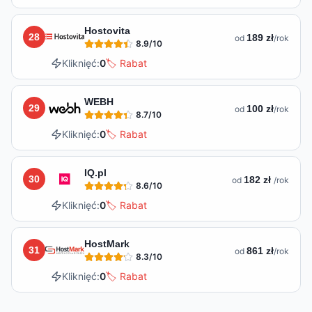
Hostovita
28
189 zł
od
/rok
8.9
/10
Kliknięć:
0
🏷️ Rabat
WEBH
29
100 zł
od
/rok
8.7
/10
Kliknięć:
0
🏷️ Rabat
IQ.pl
30
182 zł
od
/rok
8.6
/10
Kliknięć:
0
🏷️ Rabat
HostMark
31
861 zł
od
/rok
8.3
/10
Kliknięć:
0
🏷️ Rabat