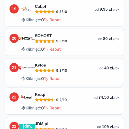
Cal.pl
19
9,95 zł
od
/rok
9.3
/10
Kliknięć:
0
🏷️ Rabat
SOHOST
20
80 zł
od
/rok
9.3
/10
Kliknięć:
0
🏷️ Rabat
Kylos
21
49 zł
od
/rok
9.3
/10
Kliknięć:
0
🏷️ Rabat
Kru.pl
22
74,50 zł
od
/rok
9.2
/10
Kliknięć:
0
🏷️ Rabat
JDM.pl
23
109 zł
od
/rok