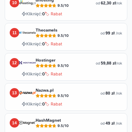
10
62,30 zł
od
/rok
9.5
/10
Kliknięć:
0
🏷️ Rabat
Thecamels
11
99 zł
od
/rok
9.5
/10
Kliknięć:
0
🏷️ Rabat
Hostinger
12
59,88 zł
od
/rok
9.5
/10
Kliknięć:
0
🏷️ Rabat
Nazwa.pl
13
80 zł
od
/rok
9.5
/10
Kliknięć:
0
🏷️ Rabat
HashMagnet
14
49 zł
od
/rok
9.5
/10