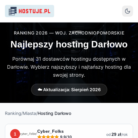
RANKING 2026 — WOJ. ZACHODNIOPOMORSKIE
Najlepszy hosting Darłowo
Porównaj 31 dostawców hostingu dostępnych w
Darłowie. Wybierz najszybszy i najtańszy hosting dla
swojej strony.
☁️ Aktualizacja:
Sierpień 2026
Ranking
/
Miasta
/
Hosting
Darłowo
Lista hostingów dostępnych w
Darłowie
Cyber_Folks
1
29 zł
od
/rok
9.9
/10